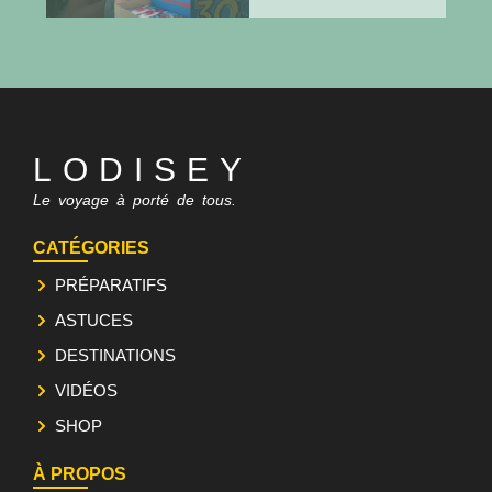
⬇️ Si t’as la flemme de
t’entraîner aujourd’hui, lis
ça.
LODISEY
Le voyage à porté de tous.
⬇️ Mon utérus n’est pas un
sujet de conversation 🙅🏼‍♀️
CATÉGORIES
PRÉPARATIFS
ASTUCES
Qui est l’enfant préféré ? 👀
🔍
DESTINATIONS
VIDÉOS
SHOP
⬇️ La peur d’être en retard...
À PROPOS