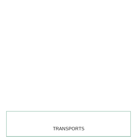
LODISEY
BIENVENUE DANS NOTRE
REPÈRE DES ASTUCES !
TRANSPORTS