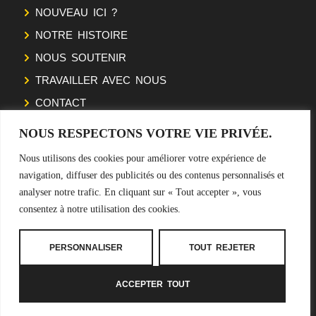
NOUVEAU ICI ?
NOTRE HISTOIRE
⬇️ Plus je voyage, plus cette
NOUS SOUTENIR
réalité me frappe…
TRAVAILLER AVEC NOUS
CONTACT
⬇️ POV : tu voulais un mec
NOUS RESPECTONS VOTRE VIE PRIVÉE.
SUIVEZ NOTRE ODYSSÉE
sportif… jusqu’à découvrir la
vérité 🚩
Nous utilisons des cookies pour améliorer votre expérience de
navigation, diffuser des publicités ou des contenus personnalisés et
NEWSLETTER
analyser notre trafic. En cliquant sur « Tout accepter », vous
consentez à notre utilisation des cookies.
⬇️ On est bien d'accord ? 😂
S'INSCRIRE
PERSONNALISER
TOUT REJETER
ACCEPTER TOUT
Mentions légales
–
CGV
–
Politiques de confidentialité
⬇️ Cette réalité est tellement
vraie…