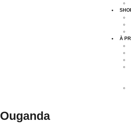
SHO
À P
Ouganda