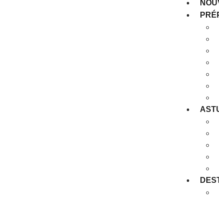
NOUV
PRÉ
AST
DES