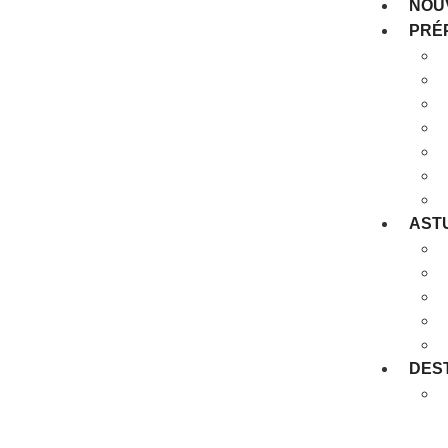
NOUV
PRÉ
AST
DES