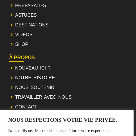
PRÉPARATIFS
ASTUCES
DESTINATIONS
VIDÉOS
SHOP
À PROPOS
NOUVEAU ICI ?
NOTRE HISTOIRE
NOUS SOUTENIR
TRAVAILLER AVEC NOUS
CONTACT
NOUS RESPECTONS VOTRE VIE PRIVÉE.
SUIVEZ NOTRE ODYSSÉE
Nous utilisons des cookies pour améliorer votre expérience de