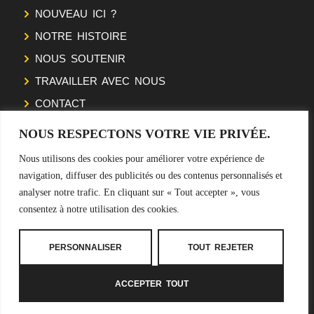
NOUVEAU ICI ?
NOTRE HISTOIRE
NOUS SOUTENIR
TRAVAILLER AVEC NOUS
CONTACT
NOUS RESPECTONS VOTRE VIE PRIVÉE.
SUIVEZ NOTRE ODYSSÉE
Nous utilisons des cookies pour améliorer votre expérience de
navigation, diffuser des publicités ou des contenus personnalisés et
NEWSLETTER
analyser notre trafic. En cliquant sur « Tout accepter », vous
consentez à notre utilisation des cookies.
S'INSCRIRE
PERSONNALISER
TOUT REJETER
ACCEPTER TOUT
Mentions légales
–
CGV
–
Politiques de confidentialité