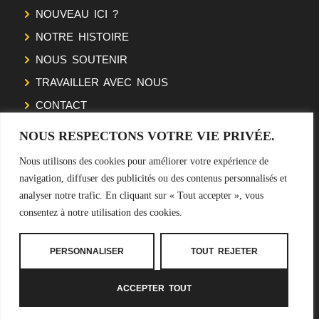
NOUVEAU ICI ?
NOTRE HISTOIRE
NOUS SOUTENIR
TRAVAILLER AVEC NOUS
CONTACT
NOUS RESPECTONS VOTRE VIE PRIVÉE.
SUIVEZ NOTRE ODYSSÉE
Nous utilisons des cookies pour améliorer votre expérience de
navigation, diffuser des publicités ou des contenus personnalisés et
NEWSLETTER
analyser notre trafic. En cliquant sur « Tout accepter », vous
consentez à notre utilisation des cookies.
S'INSCRIRE
PERSONNALISER
TOUT REJETER
ACCEPTER TOUT
Mentions légales
–
CGV
–
Politiques de confidentialité